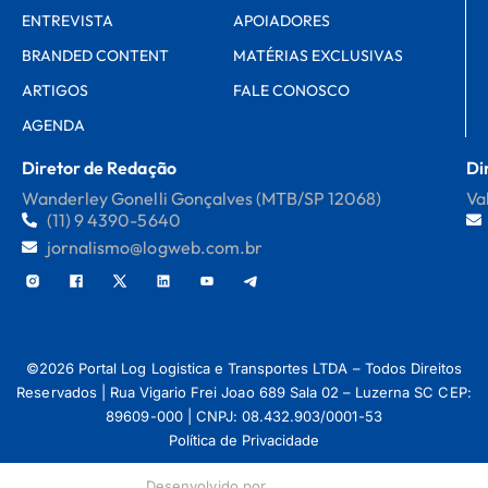
ENTREVISTA
APOIADORES
BRANDED CONTENT
MATÉRIAS EXCLUSIVAS
ARTIGOS
FALE CONOSCO
AGENDA
Diretor de Redação
Di
Wanderley Gonelli Gonçalves (MTB/SP 12068)
Va
(11) 9 4390-5640
jornalismo@logweb.com.br
©2026 Portal Log Logistica e Transportes LTDA – Todos Direitos
Reservados | Rua Vigario Frei Joao 689 Sala 02 – Luzerna SC CEP:
89609-000 | CNPJ: 08.432.903/0001-53
Política de Privacidade
Desenvolvido por