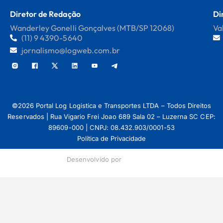
Diretor de Redação
Di
Wanderley Gonelli Gonçalves (MTB/SP 12068)
Va
(11) 9 4390-5640
jornalismo@logweb.com.br
©2026 Portal Log Logistica e Transportes LTDA – Todos Direitos
Reservados | Rua Vigario Frei Joao 689 Sala 02 – Luzerna SC CEP:
89609-000 | CNPJ: 08.432.903/0001-53
Política de Privacidade
Desenvolvido por