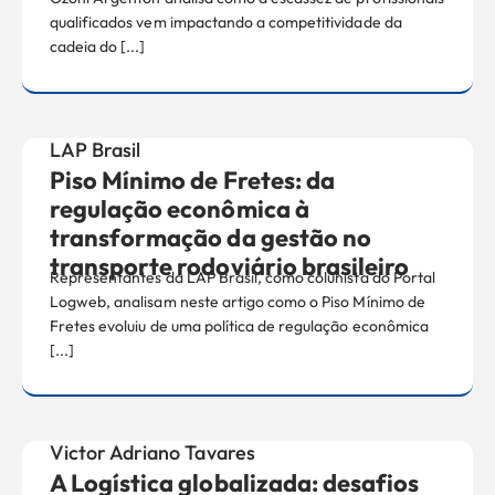
qualificados vem impactando a competitividade da
cadeia do [...]
LAP Brasil
Piso Mínimo de Fretes: da
regulação econômica à
transformação da gestão no
transporte rodoviário brasileiro
Representantes da LAP Brasil, como colunista do Portal
Logweb, analisam neste artigo como o Piso Mínimo de
Fretes evoluiu de uma política de regulação econômica
[...]
Victor Adriano Tavares
A Logística globalizada: desafios