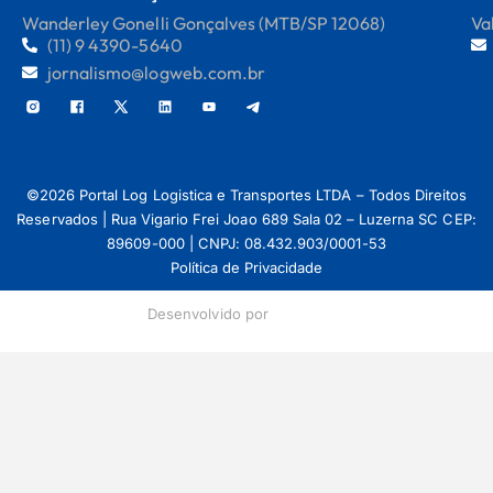
Wanderley Gonelli Gonçalves (MTB/SP 12068)
Va
(11) 9 4390-5640
jornalismo@logweb.com.br
©2026 Portal Log Logistica e Transportes LTDA – Todos Direitos
Reservados | Rua Vigario Frei Joao 689 Sala 02 – Luzerna SC CEP:
89609-000 | CNPJ: 08.432.903/0001-53
Política de Privacidade
Desenvolvido por