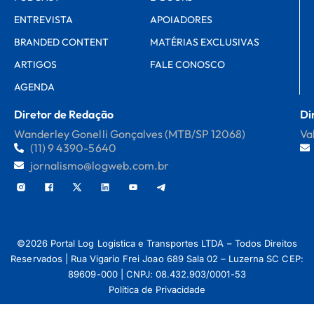
ENTREVISTA
APOIADORES
BRANDED CONTENT
MATÉRIAS EXCLUSIVAS
ARTIGOS
FALE CONOSCO
AGENDA
Diretor de Redação
Di
Wanderley Gonelli Gonçalves (MTB/SP 12068)
Va
(11) 9 4390-5640
jornalismo@logweb.com.br
©2026 Portal Log Logistica e Transportes LTDA – Todos Direitos
Reservados | Rua Vigario Frei Joao 689 Sala 02 – Luzerna SC CEP:
89609-000 | CNPJ: 08.432.903/0001-53
Política de Privacidade