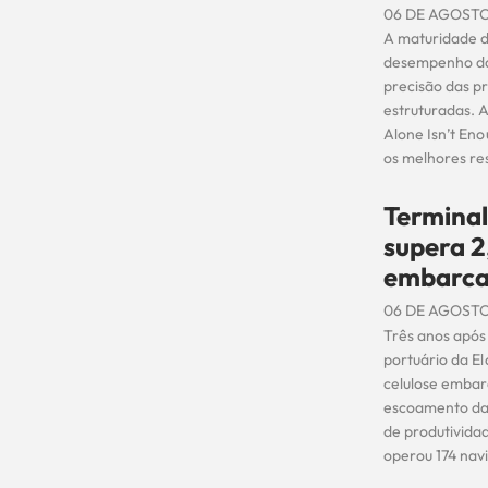
06 DE AGOSTO
A maturidade d
desempenho da
precisão das 
estruturadas. 
Alone Isn’t En
os melhores re
Terminal
supera 2
embarc
06 DE AGOSTO
Três anos após 
portuário da El
celulose embarc
escoamento da 
de produtivida
operou 174 navi