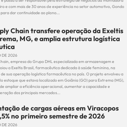
 e passa a ser responsável pela estratégia de negócios da montadora
leiro e com mais de 30 anos de experiência no setor automotivo, Gondo
para dar continuidade ao plano...
ly Chain transfere operação da Exeltis
rema, MG, e amplia estrutura logística
utica
 DE 2026
Chain, empresa do Grupo DHL especializada em armazenagem e
poiou a Exeltis Brasil, farmacêutica dedicada à saúde feminina, na
de sua operação logística farmacêutica no país. O projeto envolveu a
do estoque que estava localizado em Goiânia (GO) para Extrema (MG),
 de ampliar a eficiência operacional, aumentar a capacidade e
eração dos principais mercados...
tação de cargas aéreas em Viracopos
1,5% no primeiro semestre de 2026
 DE 2026