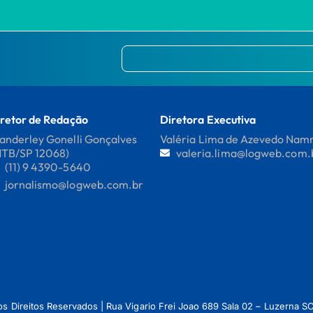
retor de Redação
Diretora Executiva
nderley Gonelli Gonçalves
Valéria Lima de Azevedo Na
MTB/SP 12068)
valeria.lima@logweb.com.
(11) 9 4390-5640
jornalismo@logweb.com.br
os Direitos Reservados | Rua Vigario Frei Joao 689 Sala 02 – Luzerna