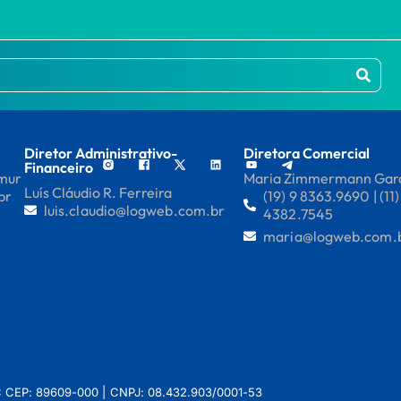
Diretor Administrativo-
Diretora Comercial
Financeiro
mmur
Maria Zimmermann Gar
Luís Cláudio R. Ferreira
br
(19) 9 8363.9690 | (11)
luis.claudio@logweb.com.br
4382.7545
maria@logweb.com.
 SC CEP: 89609-000 | CNPJ: 08.432.903/0001-53