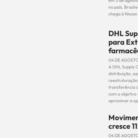
em 3 de agosto
no país. Brasi
chega à Nissan 
DHL Supp
para Ext
farmacê
04 DE AGOSTO
A DHL Supply 
distribuição, a
reestruturação 
transferência 
com o objetivo
aproximar a op
Movimen
cresce 1
04 DE AGOSTO