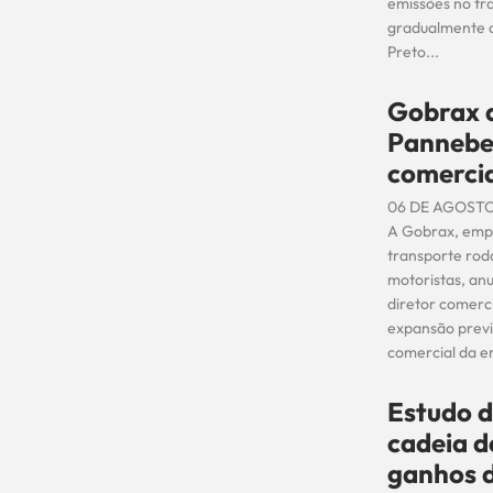
emissões no tr
gradualmente ao
Preto...
Gobrax a
Pannebe
comerci
06 DE AGOSTO
A Gobrax, empr
transporte rod
motoristas, an
diretor comerc
expansão previ
comercial da e
Estudo 
cadeia d
ganhos d