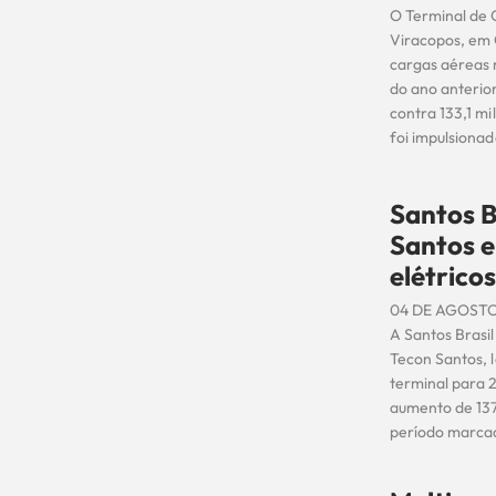
O Terminal de 
Viracopos, em 
cargas aéreas
do ano anterio
contra 133,1 mi
foi impulsiona
Santos B
Santos e
elétrico
04 DE AGOSTO
A Santos Brasi
Tecon Santos, 
terminal para 
aumento de 137
período marcad