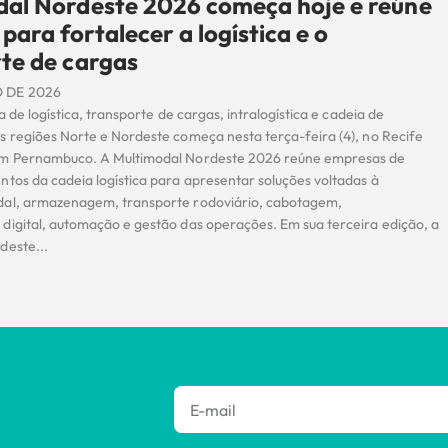
al Nordeste 2026 começa hoje e reúne
para fortalecer a logística e o
te de cargas
 DE 2026
a de logística, transporte de cargas, intralogística e cadeia de
s regiões Norte e Nordeste começa nesta terça-feira (4), no Recife
em Pernambuco. A Multimodal Nordeste 2026 reúne empresas de
ntos da cadeia logística para apresentar soluções voltadas à
al, armazenagem, transporte rodoviário, cabotagem,
digital, automação e gestão das operações. Em sua terceira edição, a
deste...