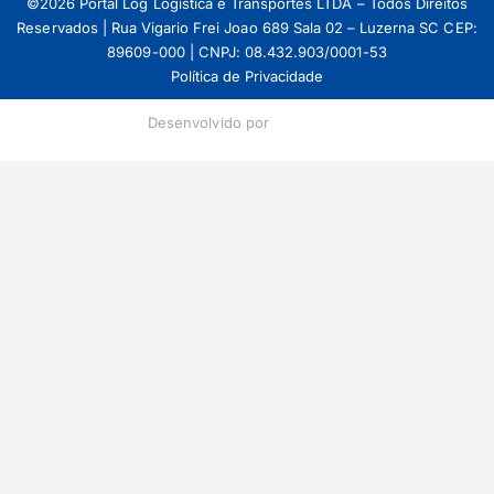
©2026 Portal Log Logistica e Transportes LTDA – Todos Direitos
Reservados | Rua Vigario Frei Joao 689 Sala 02 – Luzerna SC CEP:
89609-000 | CNPJ: 08.432.903/0001-53
Política de Privacidade
Desenvolvido por