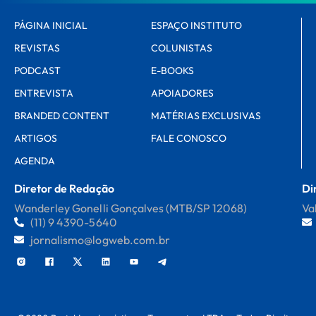
PÁGINA INICIAL
ESPAÇO INSTITUTO
REVISTAS
COLUNISTAS
PODCAST
E-BOOKS
ENTREVISTA
APOIADORES
BRANDED CONTENT
MATÉRIAS EXCLUSIVAS
ARTIGOS
FALE CONOSCO
AGENDA
Diretor de Redação
Di
Wanderley Gonelli Gonçalves (MTB/SP 12068)
Va
(11) 9 4390-5640
jornalismo@logweb.com.br