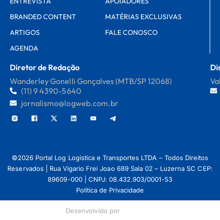
ENTREVISTA
APOIADORES
BRANDED CONTENT
MATÉRIAS EXCLUSIVAS
ARTIGOS
FALE CONOSCO
AGENDA
Diretor de Redação
Di
Wanderley Gonelli Gonçalves (MTB/SP 12068)
Va
(11) 9 4390-5640
jornalismo@logweb.com.br
©2026 Portal Log Logistica e Transportes LTDA – Todos Direitos
Reservados | Rua Vigario Frei Joao 689 Sala 02 – Luzerna SC CEP:
89609-000 | CNPJ: 08.432.903/0001-53
Política de Privacidade
Desenvolvido por