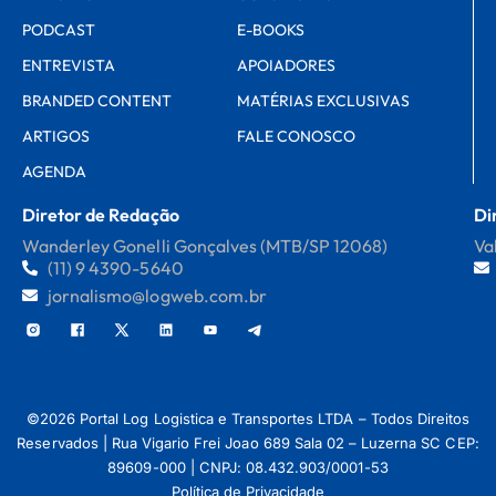
PODCAST
E-BOOKS
ENTREVISTA
APOIADORES
BRANDED CONTENT
MATÉRIAS EXCLUSIVAS
ARTIGOS
FALE CONOSCO
AGENDA
Diretor de Redação
Di
Wanderley Gonelli Gonçalves (MTB/SP 12068)
Va
(11) 9 4390-5640
jornalismo@logweb.com.br
©2026 Portal Log Logistica e Transportes LTDA – Todos Direitos
Reservados | Rua Vigario Frei Joao 689 Sala 02 – Luzerna SC CEP:
89609-000 | CNPJ: 08.432.903/0001-53
Política de Privacidade