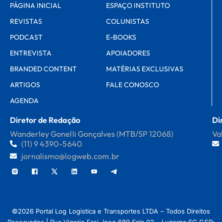
PÁGINA INICIAL
ESPAÇO INSTITUTO
REVISTAS
COLUNISTAS
PODCAST
E-BOOKS
ENTREVISTA
APOIADORES
BRANDED CONTENT
MATÉRIAS EXCLUSIVAS
ARTIGOS
FALE CONOSCO
AGENDA
Diretor de Redação
Di
Wanderley Gonelli Gonçalves (MTB/SP 12068)
Va
(11) 9 4390-5640
jornalismo@logweb.com.br
©2026 Portal Log Logistica e Transportes LTDA – Todos Direitos