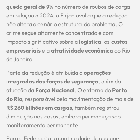
queda geral de 9%
no número de roubos de carga
em relação a 2024, a Firjan avalia que a redução
não altera o cenário estrutural do problema. O
crime segue altamente concentrado e com
impacto significativo sobre a
logística
, os
custos
empresariais
e a
atratividade econômica
do Rio
de Janeiro.
Parte da redução é atribuída a
operações
integradas das forças de segurança
, além da
atuação da
Força Nacional
. O entorno do
Porto
do Rio
, responsável pela movimentação de mais de
R$ 260 bilhões em cargas
, também registrou
diminuição nos casos, embora permaneça sob
monitoramento permanente.
Para a Federação, a continuidade de qualquer