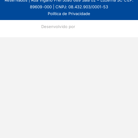
Reservados | Rua Vigario Frei Joao 689 Sala 02 – Luzerna SC CEP:
89609-000 | CNPJ: 08.432.903/0001-53
Política de Privacidade
Desenvolvido por