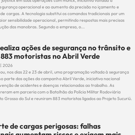
 joystick em suas operações com munck, iniciativa voltada à
egurança operacional e ao aumento da precisão no içamento e
e cargas. A tecnologia substitui os comandos tradicionais por um
ior sensibilidade operacional, permitindo respostas mais precisas
ução das manobras. Segundo a empresa, o...
ealiza ações de segurança no trânsito e
 883 motoristas no Abril Verde
E 2026
zou, nos dias 22 e 23 de abril, uma programação voltada à segurança
mo parte das ações da campanha Abril Verde, iniciativa nacional
venção de acidentes e doenças relacionadas ao trabalho. As
rreram em parceria com o Batalhão da Polícia Militar Rodoviária
o Grosso do Sul e reuniram 883 motoristas ligados ao Projeto Sucuriú.
te de cargas perigosas: falhas
nais aumentam riscos e exigem mais