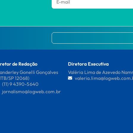
retor de Redação
Diretora Executiva
nderley Gonelli Gonçalves
Valéria Lima de Azevedo Na
MTB/SP 12068)
valeria.lima@logweb.com.
(11) 9 4390-5640
jornalismo@logweb.com.br