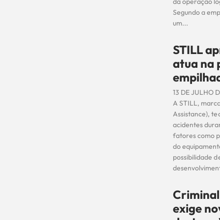
da operação log
Segundo a empr
um...
STILL ap
atua na 
empilha
13 DE JULHO 
A STILL, marca
Assistance), t
acidentes dura
fatores como p
do equipamento,
possibilidade 
desenvolviment
Criminal
exige no