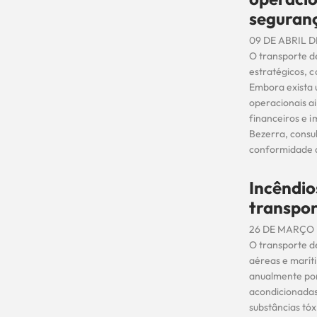
seguranç
09 DE ABRIL D
O transporte d
estratégicos, c
Embora exista 
operacionais ai
financeiros e 
Bezerra, consul
conformidade 
Incêndio
transpor
26 DE MARÇO 
O transporte d
aéreas e marít
anualmente por 
acondicionadas
substâncias tó