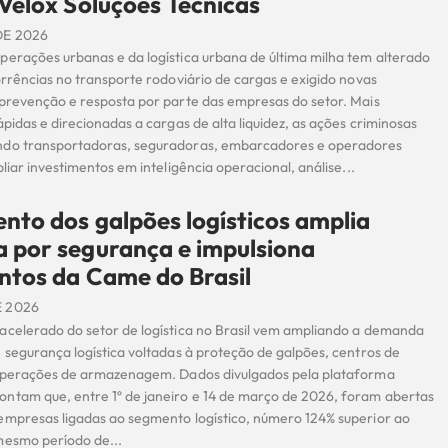
Velox Soluções Técnicas
DE 2026
perações urbanas e da logística urbana de última milha tem alterado
orrências no transporte rodoviário de cargas e exigido novas
 prevenção e resposta por parte das empresas do setor. Mais
ápidas e direcionadas a cargas de alta liquidez, as ações criminosas
ndo transportadoras, seguradoras, embarcadores e operadores
pliar investimentos em inteligência operacional, análise...
nto dos galpões logísticos amplia
 por segurança e impulsiona
tos da Came do Brasil
E 2026
acelerado do setor de logística no Brasil vem ampliando a demanda
 segurança logística voltadas à proteção de galpões, centros de
 operações de armazenagem. Dados divulgados pela plataforma
ntam que, entre 1º de janeiro e 14 de março de 2026, foram abertas
empresas ligadas ao segmento logístico, número 124% superior ao
mesmo período de...