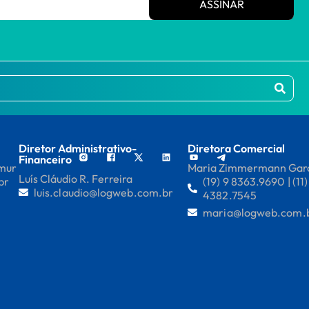
ASSINAR
Diretor Administrativo-
Diretora Comercial
Financeiro
mmur
Maria Zimmermann Gar
Luís Cláudio R. Ferreira
br
(19) 9 8363.9690 | (11)
luis.claudio@logweb.com.br
4382.7545
maria@logweb.com.