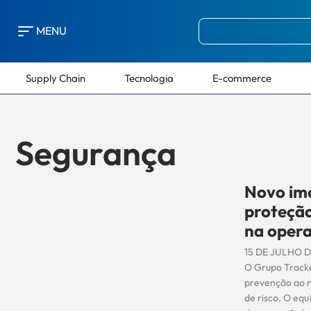
MENU
Supply Chain
Tecnologia
E-commerce
Segurança
Novo imo
proteção
na oper
15 DE JULHO 
O Grupo Tracke
prevenção ao r
de risco. O eq