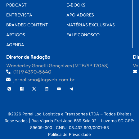
PODCAST
E-BOOKS
ENTREVISTA
APOIADORES
BRANDED CONTENT
MATÉRIAS EXCLUSIVAS
ARTIGOS
FALE CONOSCO
AGENDA
Diretor de Redação
Di
Wanderley Gonelli Gonçalves (MTB/SP 12068)
Va
(11) 9 4390-5640
jornalismo@logweb.com.br
©2026 Portal Log Logistica e Transportes LTDA – Todos Direitos
Reservados | Rua Vigario Frei Joao 689 Sala 02 – Luzerna SC CEP:
89609-000 | CNPJ: 08.432.903/0001-53
Política de Privacidade