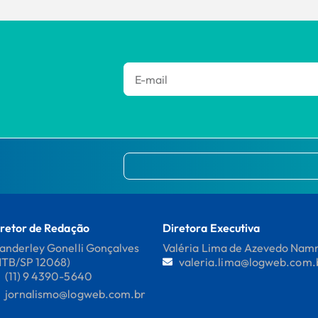
retor de Redação
Diretora Executiva
nderley Gonelli Gonçalves
Valéria Lima de Azevedo Na
MTB/SP 12068)
valeria.lima@logweb.com.
(11) 9 4390-5640
jornalismo@logweb.com.br