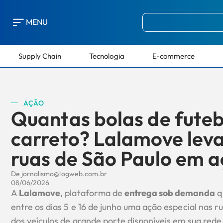
MENU
Supply Chain
Tecnologia
E-commerce
AÇÃO
Quantas bolas de fute
carreto? Lalamove leva
ruas de São Paulo em a
De
jornalismo@logweb.com.br
08/06/2026
A
Lalamove
, plataforma de
entrega sob demanda
qu
entre os dias 5 e 16 de junho uma ação especial nas 
dos veículos de grande porte disponíveis em sua rede.