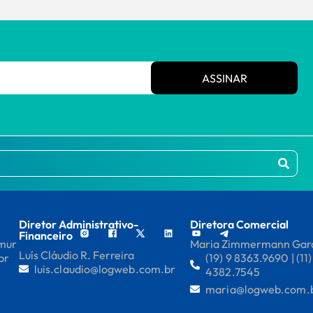
ASSINAR
Diretor Administrativo-
Diretora Comercial
Financeiro
mmur
Maria Zimmermann Gar
Luís Cláudio R. Ferreira
br
(19) 9 8363.9690 | (11)
luis.claudio@logweb.com.br
4382.7545
maria@logweb.com.