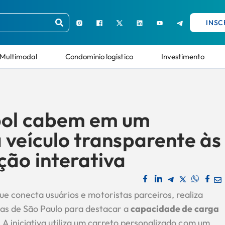
INSC
Multimodal
Condomínio logístico
Investimento
bol cabem em um
 veículo transparente às
ção interativa
e conecta usuários e motoristas parceiros, realiza
ruas de São Paulo para destacar a
capacidade de carga
 A iniciativa utiliza um carreto personalizado com um