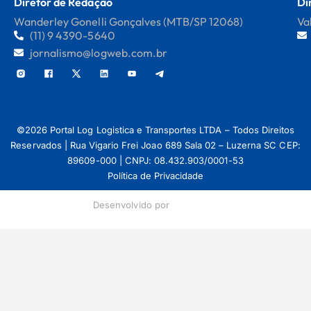
Diretor de Redação
Di
Wanderley Gonelli Gonçalves (MTB/SP 12068)
Va
(11) 9 4390-5640
jornalismo@logweb.com.br
©2026 Portal Log Logistica e Transportes LTDA – Todos Direitos
Reservados | Rua Vigario Frei Joao 689 Sala 02 – Luzerna SC CEP:
89609-000 | CNPJ: 08.432.903/0001-53
Política de Privacidade
Desenvolvido por