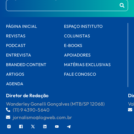
PÁGINA INICIAL
ESPAÇO INSTITUTO
REVISTAS
COLUNISTAS
PODCAST
E-BOOKS
ENTREVISTA
APOIADORES
BRANDED CONTENT
MATÉRIAS EXCLUSIVAS
ARTIGOS
FALE CONOSCO
AGENDA
Diretor de Redação
Di
Wanderley Gonelli Gonçalves (MTB/SP 12068)
Va
(11) 9 4390-5640
jornalismo@logweb.com.br