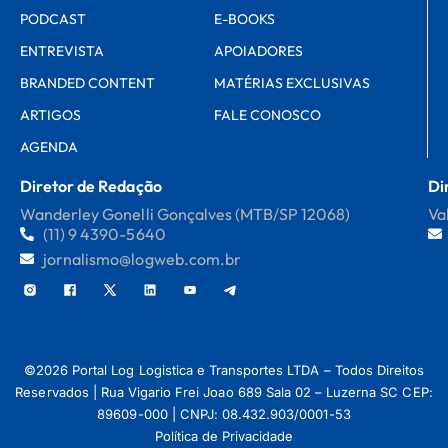
PODCAST
E-BOOKS
ENTREVISTA
APOIADORES
BRANDED CONTENT
MATÉRIAS EXCLUSIVAS
ARTIGOS
FALE CONOSCO
AGENDA
Diretor de Redação
Di
Wanderley Gonelli Gonçalves (MTB/SP 12068)
Va
(11) 9 4390-5640
jornalismo@logweb.com.br
©2026 Portal Log Logistica e Transportes LTDA – Todos Direitos
Reservados | Rua Vigario Frei Joao 689 Sala 02 – Luzerna SC CEP:
89609-000 | CNPJ: 08.432.903/0001-53
Política de Privacidade