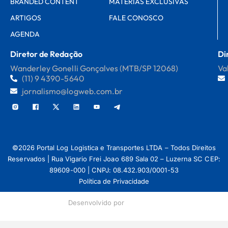
BRANDED CONTENT
MATÉRIAS EXCLUSIVAS
ARTIGOS
FALE CONOSCO
AGENDA
Diretor de Redação
Di
Wanderley Gonelli Gonçalves (MTB/SP 12068)
Va
(11) 9 4390-5640
jornalismo@logweb.com.br
©2026 Portal Log Logistica e Transportes LTDA – Todos Direitos
Reservados | Rua Vigario Frei Joao 689 Sala 02 – Luzerna SC CEP:
89609-000 | CNPJ: 08.432.903/0001-53
Política de Privacidade
Desenvolvido por