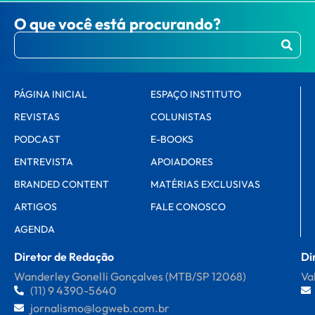
O que você está procurando?
PÁGINA INICIAL
ESPAÇO INSTITUTO
REVISTAS
COLUNISTAS
PODCAST
E-BOOKS
ENTREVISTA
APOIADORES
BRANDED CONTENT
MATÉRIAS EXCLUSIVAS
ARTIGOS
FALE CONOSCO
AGENDA
Diretor de Redação
Di
Wanderley Gonelli Gonçalves (MTB/SP 12068)
Va
(11) 9 4390-5640
jornalismo@logweb.com.br