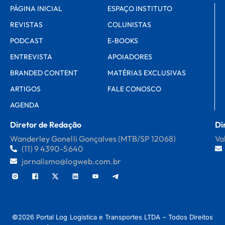
PÁGINA INICIAL
ESPAÇO INSTITUTO
REVISTAS
COLUNISTAS
PODCAST
E-BOOKS
ENTREVISTA
APOIADORES
BRANDED CONTENT
MATÉRIAS EXCLUSIVAS
ARTIGOS
FALE CONOSCO
AGENDA
Diretor de Redação
Di
Wanderley Gonelli Gonçalves (MTB/SP 12068)
Va
(11) 9 4390-5640
jornalismo@logweb.com.br
©2026 Portal Log Logistica e Transportes LTDA – Todos Direitos