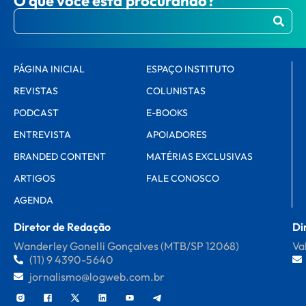
O que você está procurando?
PÁGINA INICIAL
ESPAÇO INSTITUTO
REVISTAS
COLUNISTAS
PODCAST
E-BOOKS
ENTREVISTA
APOIADORES
BRANDED CONTENT
MATÉRIAS EXCLUSIVAS
ARTIGOS
FALE CONOSCO
AGENDA
Diretor de Redação
Di
Wanderley Gonelli Gonçalves (MTB/SP 12068)
Va
(11) 9 4390-5640
jornalismo@logweb.com.br