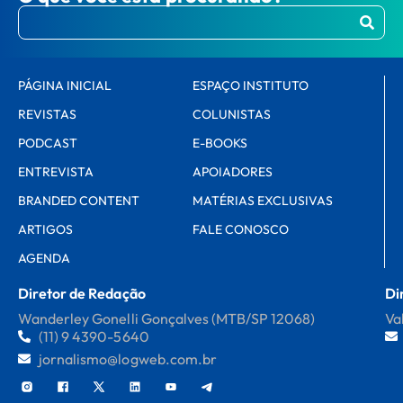
PÁGINA INICIAL
ESPAÇO INSTITUTO
REVISTAS
COLUNISTAS
PODCAST
E-BOOKS
ENTREVISTA
APOIADORES
BRANDED CONTENT
MATÉRIAS EXCLUSIVAS
ARTIGOS
FALE CONOSCO
AGENDA
Diretor de Redação
Di
Wanderley Gonelli Gonçalves (MTB/SP 12068)
Va
(11) 9 4390-5640
jornalismo@logweb.com.br