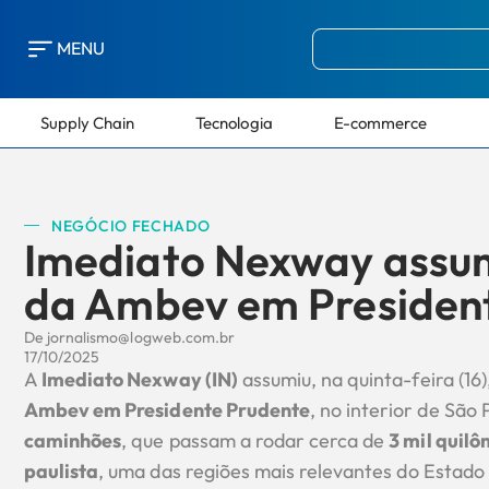
MENU
Supply Chain
Tecnologia
E-commerce
NEGÓCIO FECHADO
Imediato Nexway assum
da Ambev em President
De
jornalismo@logweb.com.br
17/10/2025
A
Imediato Nexway (IN)
assumiu, na quinta-feira (16)
Ambev em Presidente Prudente
, no interior de São
caminhões
, que passam a rodar cerca de
3 mil quilô
paulista
, uma das regiões mais relevantes do Estado