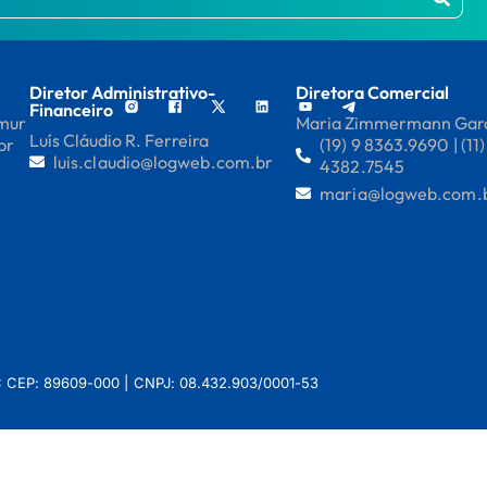
Diretor Administrativo-
Diretora Comercial
Financeiro
mmur
Maria Zimmermann Gar
Luís Cláudio R. Ferreira
br
(19) 9 8363.9690 | (11)
luis.claudio@logweb.com.br
4382.7545
maria@logweb.com.
 SC CEP: 89609-000 | CNPJ: 08.432.903/0001-53