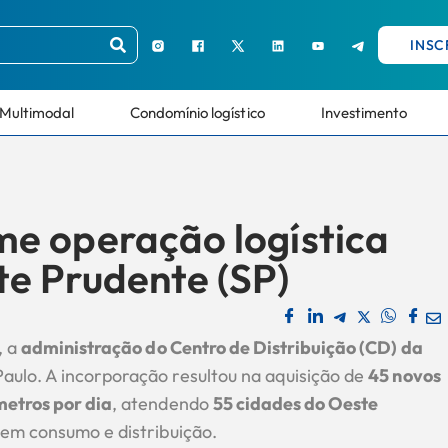
INSC
Multimodal
Condomínio logístico
Investimento
e operação logística
e Prudente (SP)
, a
administração do Centro de Distribuição (CD) da
 Paulo. A incorporação resultou na aquisição de
45 novos
metros por dia
, atendendo
55 cidades do Oeste
 em consumo e distribuição.