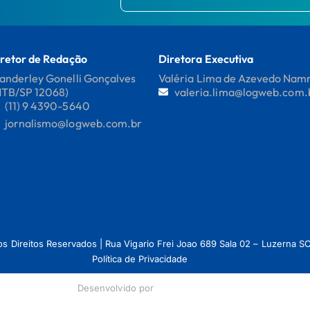
retor de Redação
Diretora Executiva
nderley Gonelli Gonçalves
Valéria Lima de Azevedo Na
MTB/SP 12068)
valeria.lima@logweb.com.
(11) 9 4390-5640
jornalismo@logweb.com.br
os Direitos Reservados | Rua Vigario Frei Joao 689 Sala 02 – Luzerna
Política de Privacidade
Desenvolvido por