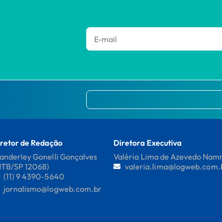
retor de Redação
Diretora Executiva
nderley Gonelli Gonçalves
Valéria Lima de Azevedo Na
MTB/SP 12068)
valeria.lima@logweb.com.
(11) 9 4390-5640
jornalismo@logweb.com.br