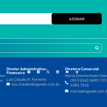
ASSINAR
Diretor Administrativo-
Diretora Comercial
Financeiro
mmur
Maria Zimmermann Gar
Luís Cláudio R. Ferreira
br
(19) 9 8363.9690 | (11)
luis.claudio@logweb.com.br
4382.7545
maria@logweb.com.