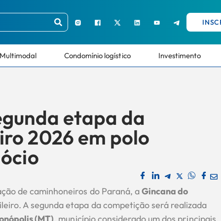
INSC
Multimodal
Condomínio logístico
Investimento
egunda etapa da
ro 2026 em polo
gócio
ação de caminhoneiros do Paraná, a
Gincana do
leiro. A segunda etapa da competição será realizada
onópolis (MT)
, município considerado um dos principais