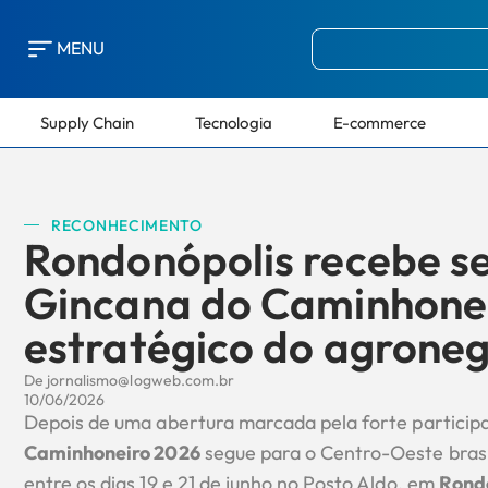
MENU
Supply Chain
Tecnologia
E-commerce
RECONHECIMENTO
Rondonópolis recebe s
Gincana do Caminhonei
estratégico do agrone
De
jornalismo@logweb.com.br
10/06/2026
Depois de uma abertura marcada pela forte particip
Caminhoneiro 2026
segue para o Centro-Oeste brasi
entre os dias 19 e 21 de junho no Posto Aldo, em
Rond