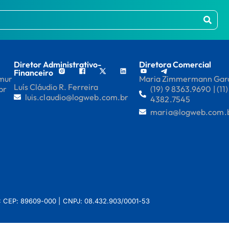
Diretor Administrativo-
Diretora Comercial
Financeiro
mmur
Maria Zimmermann Gar
Luís Cláudio R. Ferreira
br
(19) 9 8363.9690 | (11)
luis.claudio@logweb.com.br
4382.7545
maria@logweb.com.
 SC CEP: 89609-000 | CNPJ: 08.432.903/0001-53