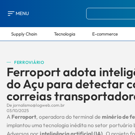
MENU
Supply Chain
Tecnologia
E-commerce
FERROVIÁRIO
Ferroport adota inteligê
do Açu para detectar 
correias transportador
De
jornalismo@logweb.com.br
03/10/2025
A
Ferroport
, operadora do terminal de
minério de fe
implantou uma tecnologia inédita no setor portuário 
Adversos por
inteligência artificial (IA)
. O projeto f