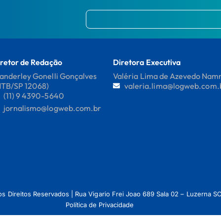
retor de Redação
Diretora Executiva
nderley Gonelli Gonçalves
Valéria Lima de Azevedo Na
MTB/SP 12068)
valeria.lima@logweb.com.
(11) 9 4390-5640
jornalismo@logweb.com.br
os Direitos Reservados | Rua Vigario Frei Joao 689 Sala 02 – Luzerna
Política de Privacidade