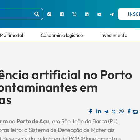
INSC
Multimodal
Condomínio logístico
Investimento
ncia artificial no Porto
contaminantes em
as
rro
no
Porto do Açu
, em São João da Barra (RJ),
brasileiro: o Sistema de Detecção de Materiais
oi desenvolvido pela área de PCP (Planejamento e