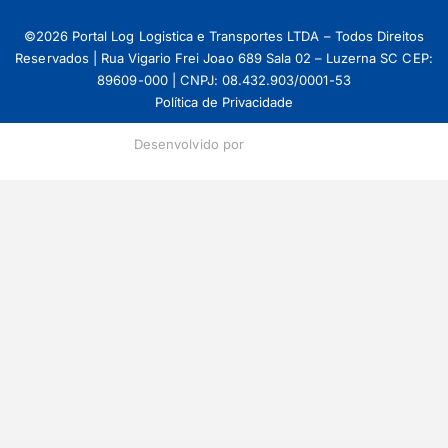
©2026 Portal Log Logistica e Transportes LTDA – Todos Direitos
Reservados | Rua Vigario Frei Joao 689 Sala 02 – Luzerna SC CEP:
89609-000 | CNPJ: 08.432.903/0001-53
Política de Privacidade
Desenvolvido por