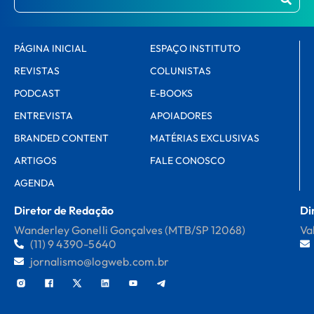
PÁGINA INICIAL
ESPAÇO INSTITUTO
REVISTAS
COLUNISTAS
PODCAST
E-BOOKS
ENTREVISTA
APOIADORES
BRANDED CONTENT
MATÉRIAS EXCLUSIVAS
ARTIGOS
FALE CONOSCO
AGENDA
Diretor de Redação
Di
Wanderley Gonelli Gonçalves (MTB/SP 12068)
Va
(11) 9 4390-5640
jornalismo@logweb.com.br