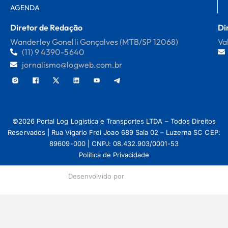
AGENDA
Diretor de Redação
Di
Wanderley Gonelli Gonçalves (MTB/SP 12068)
Va
(11) 9 4390-5640
jornalismo@logweb.com.br
©2026 Portal Log Logistica e Transportes LTDA – Todos Direitos
Reservados | Rua Vigario Frei Joao 689 Sala 02 – Luzerna SC CEP:
89609-000 | CNPJ: 08.432.903/0001-53
Política de Privacidade
Desenvolvido por