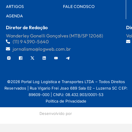
ARTIGOS
FALE CONOSCO
AGENDA
Diretor de Redação
Di
Wanderley Gonelli Gonçalves (MTB/SP 12068)
Va
(11) 9 4390-5640
jornalismo@logweb.com.br
©2026 Portal Log Logistica e Transportes LTDA – Todos Direitos
Reservados | Rua Vigario Frei Joao 689 Sala 02 – Luzerna SC CEP:
89609-000 | CNPJ: 08.432.903/0001-53
Política de Privacidade
Desenvolvido por