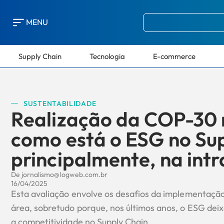
MENU
Supply Chain
Tecnologia
E-commerce
SUSTENTABILIDADE
Realização da COP-30 n
como está o ESG no Sup
principalmente, na intr
De
jornalismo@logweb.com.br
16/04/2025
Esta avaliação envolve os desafios da implementação
área, sobretudo porque, nos últimos anos, o ESG deix
a competitividade no Supply Chain.