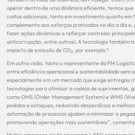
operar dentro de uma dinâmica eficiente, temos que 
custos adicionais, tanto em investimento quanto em 
complemento aos esforços praticados no dia a dia e
fazer ações dinâmicas e reforçar controles principa
anticorrupção, entre outros). A tecnologia também to
impacto de emissão de CO
, por exemplo.”
2
Em outra visão, tanto o representante da FM Logistic
entre eficiência operacional e sustentabilidade sem 
especialmente em um mercado que exige entregas ráp
tecnologias para otimizar a cadeia de suprimentos, ga
como OMS (Order Management System) e WMS (Ware
pedidos e estoques, reduzindo desperdícios e melhoran
automação de processos ajudam a minimizar a pegada
promovendo operações mais sustentáveis”, comenta S
Muitas empresas ainda enxergam o ESG como um inve