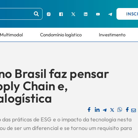
INSC
Multimodal
Condomínio logístico
Investimento
o Brasil faz pensar
ply Chain e,
alogística
 das práticas de ESG e o impacto da tecnologia nesta
ou de ser um diferencial e se tornou um requisito para