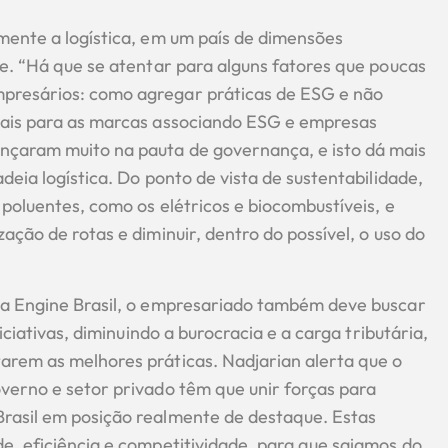
mente a logística, em um país de dimensões
de. “Há que se atentar para alguns fatores que poucas
presários: como agregar práticas de ESG e não
ciais para as marcas associando ESG e empresas
nçaram muito na pauta de governança, e isto dá mais
deia logística. Do ponto de vista de sustentabilidade,
 poluentes, como os elétricos e biocombustíveis, e
ação de rotas e diminuir, dentro do possível, o uso do
da Engine Brasil, o empresariado também deve buscar
iciativas, diminuindo a burocracia e a carga tributária,
arem as melhores práticas. Nadjarian alerta que o
verno e setor privado têm que unir forças para
Brasil em posição realmente de destaque. Estas
e, eficiência e competitividade, para que saiamos do