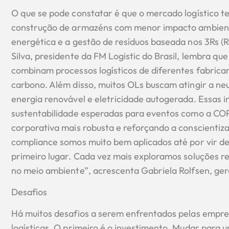
O que se pode constatar é que o mercado logístico te
construção de armazéns com menor impacto ambiental
energética e a gestão de resíduos baseada nos 3Rs (Re
Silva, presidente da FM Logistic do Brasil, lembra q
combinam processos logísticos de diferentes fabrica
carbono. Além disso, muitos OLs buscam atingir a n
energia renovável e eletricidade autogerada. Essas in
sustentabilidade esperadas para eventos como a C
corporativa mais robusta e reforçando a conscientiza
compliance somos muito bem aplicados até por vir d
primeiro lugar. Cada vez mais exploramos soluções r
no meio ambiente”, acrescenta Gabriela Rolfsen, ge
Desafios
Há muitos desafios a serem enfrentados pelas empr
logísticas. O primeiro é o investimento. Mudar para u