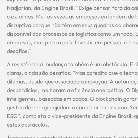
Nadjarian, da Engine Brasil. “Exige pensar fora da c
e externos. Muitas vezes as empresas entendem de l
disruptiva porque não têm em seus quadros colabora
disponível aos processos de logística como um todo. 
empresas, mas para o país. Investir em pessoal e tra
desafios.”
A resistência à mudança também é um obstáculo. E cl
claras, ainda são desafios. “Mas acredito que a tecn
dilemas, desde que associada à inovação. A automaç
desperdícios, melhoram a eficiência energética. O Bi
inteligentes, baseadas em dados. O blockchain garant
gestão de energia ajudam a controlar o consumo. Sem 
ESG”, completa o vice-presidente da Engine Brasil, 
estes obstáculos.
Também na visão de Gabriela, da Prosegur Cash, o ma