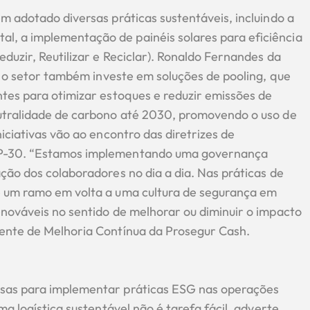
m adotado diversas práticas sustentáveis, incluindo a
, a implementação de painéis solares para eficiência
duzir, Reutilizar e Reciclar). Ronaldo Fernandes da
ue o setor também investe em soluções de pooling, que
ntes para otimizar estoques e reduzir emissões de
eutralidade de carbono até 2030, promovendo o uso de
iciativas vão ao encontro das diretrizes de
OP-30. “Estamos implementando uma governança
ção dos colaboradores no dia a dia. Nas práticas de
e um ramo em volta a uma cultura de segurança em
enováveis no sentido de melhorar ou diminuir o impacto
rente de Melhoria Contínua da Prosegur Cash.
esas para implementar práticas ESG nas operações
ma logística sustentável não é tarefa fácil, adverte