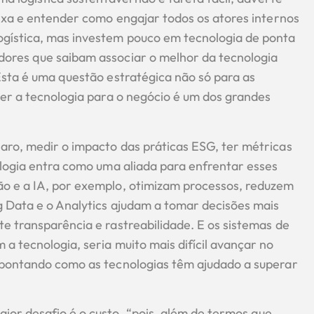
aixa e entender como engajar todos os atores internos
ogística, mas investem pouco em tecnologia de ponta
dores que saibam associar o melhor da tecnologia
Esta é uma questão estratégica não só para as
zer a tecnologia para o negócio é um dos grandes
aro, medir o impacto das práticas ESG, ter métricas
ologia entra como uma aliada para enfrentar esses
ão e a IA, por exemplo, otimizam processos, reduzem
g Data e o Analytics ajudam a tomar decisões mais
e transparência e rastreabilidade. E os sistemas de
a tecnologia, seria muito mais difícil avançar no
apontando como as tecnologias têm ajudado a superar
ior desafio é o custo, “pois, além de termos que