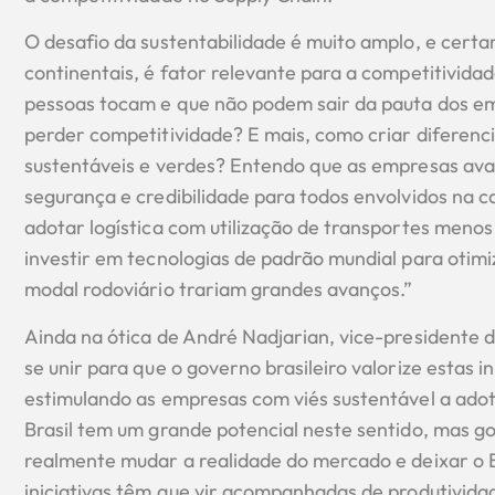
O desafio da sustentabilidade é muito amplo, e certa
continentais, é fator relevante para a competitivida
pessoas tocam e que não podem sair da pauta dos em
perder competitividade? E mais, como criar diferen
sustentáveis e verdes? Entendo que as empresas ava
segurança e credibilidade para todos envolvidos na ca
adotar logística com utilização de transportes menos
investir em tecnologias de padrão mundial para otimiz
modal rodoviário trariam grandes avanços.”
Ainda na ótica de André Nadjarian, vice-presidente 
se unir para que o governo brasileiro valorize estas in
estimulando as empresas com viés sustentável a adot
Brasil tem um grande potencial neste sentido, mas go
realmente mudar a realidade do mercado e deixar o 
iniciativas têm que vir acompanhadas de produtividad