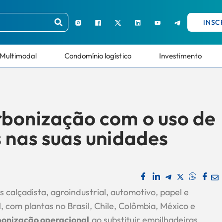
INSC
Multimodal
Condomínio logístico
Investimento
rbonização com o uso de
s nas suas unidades
 calçadista, agroindustrial, automotivo, papel e
 com plantas no Brasil, Chile, Colômbia, México e
onização operacional
ao substituir empilhadeiras