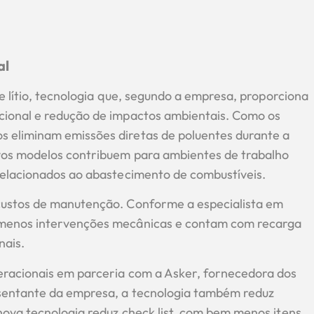
al
e lítio, tecnologia que, segundo a empresa, proporciona
ional e redução de impactos ambientais. Como os
 eliminam emissões diretas de poluentes durante a
vos modelos contribuem para ambientes de trabalho
relacionados ao abastecimento de combustíveis.
custos de manutenção. Conforme a especialista em
 menos intervenções mecânicas e contam com recarga
nais.
eracionais em parceria com a Asker, fornecedora dos
sentante da empresa, a tecnologia também reduz
nova tecnologia reduz check list, com bem menos itens