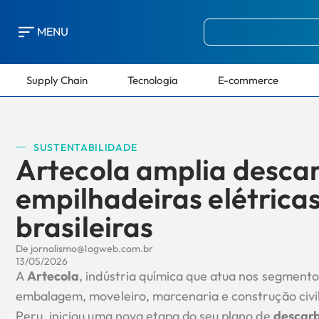
MENU
Supply Chain
Tecnologia
E-commerce
SUSTENTABILIDADE
Artecola amplia desca
empilhadeiras elétrica
brasileiras
De
jornalismo@logweb.com.br
13/05/2026
A
Artecola
, indústria química que atua nos segmentos
embalagem, moveleiro, marcenaria e construção civil,
Peru, iniciou uma nova etapa do seu plano de
descarb