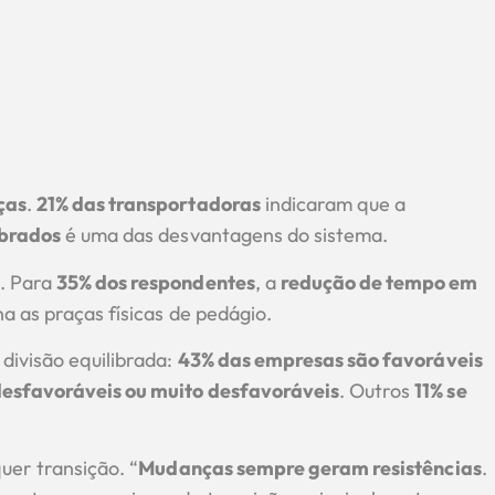
ças
.
21% das transportadoras
indicaram que a
obrados
é uma das desvantagens do sistema.
. Para
35% dos respondentes
, a
redução de tempo em
a as praças físicas de pedágio.
divisão equilibrada:
43% das empresas são favoráveis
desfavoráveis ou muito desfavoráveis
. Outros
11% se
uer transição. “
Mudanças sempre geram resistências
.