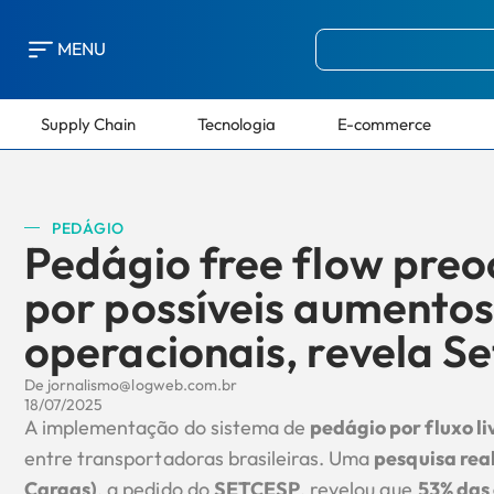
MENU
Supply Chain
Tecnologia
E-commerce
PEDÁGIO
Pedágio free flow pre
por possíveis aumentos
operacionais, revela S
De
jornalismo@logweb.com.br
18/07/2025
A implementação do sistema de
pedágio por fluxo li
entre transportadoras brasileiras. Uma
pesquisa real
Cargas)
, a pedido do
SETCESP
, revelou que
53% das