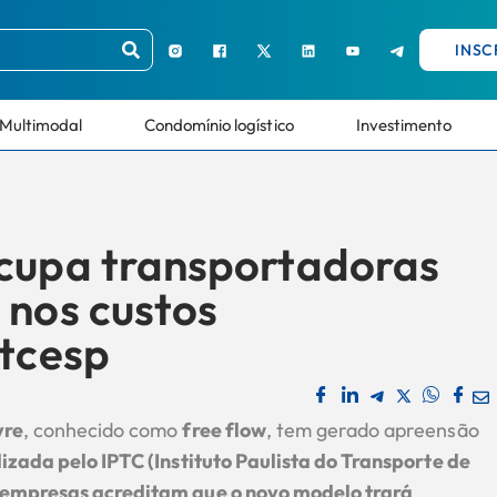
INSC
Multimodal
Condomínio logístico
Investimento
ocupa transportadoras
 nos custos
etcesp
vre
, conhecido como
free flow
, tem gerado apreensão
izada pelo IPTC (Instituto Paulista do Transporte de
 empresas acreditam que o novo modelo trará