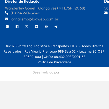
Diretor de Redação
Di
Wanderley Gonelli Gonçalves (MTB/SP 12068)
Va
(11) 9 4390-5640
jornalismo@logweb.com.br
©2026 Portal Log Logistica e Transportes LTDA – Todos Direitos
Reservados | Rua Vigario Frei Joao 689 Sala 02 – Luzerna SC CEP:
89609-000 | CNPJ: 08.432.903/0001-53
Política de Privacidade
Desenvolvido por