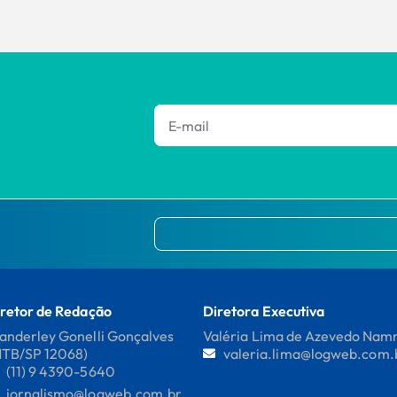
retor de Redação
Diretora Executiva
nderley Gonelli Gonçalves
Valéria Lima de Azevedo Na
MTB/SP 12068)
valeria.lima@logweb.com.
(11) 9 4390-5640
jornalismo@logweb.com.br