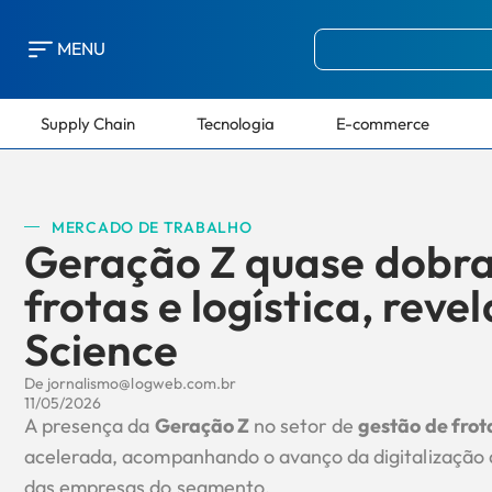
MENU
Supply Chain
Tecnologia
E-commerce
MERCADO DE TRABALHO
Geração Z quase dobra
frotas e logística, rev
Science
De
jornalismo@logweb.com.br
11/05/2026
A presença da
Geração Z
no setor de
gestão de frot
acelerada, acompanhando o avanço da digitalização d
das empresas do segmento.