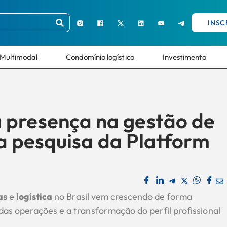
INSC
Multimodal
Condomínio logístico
Investimento
 presença na gestão de
ela pesquisa da Platform
as
e
logística
no Brasil vem crescendo de forma
as operações e a transformação do perfil profissional