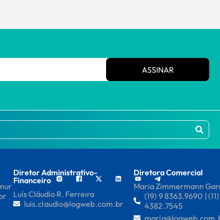
ASSINAR
Diretor Administrativo-
Diretora Comercial
Financeiro
mmur
Maria Zimmermann Gar
Luís Cláudio R. Ferreira
br
(19) 9 8363.9690 | (11)
luis.claudio@logweb.com.br
4382.7545
maria@logweb.com.