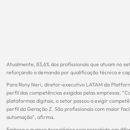
Atualmente, 83,6% dos profissionais que atuam no se
reforçando a demanda por qualificação técnica e capa
Para Rony Neri, diretor-executivo LATAM da Platform 
perfil das competências exigidas pelas empresas. “C
plataformas digitais, o setor passou a exigir compet
perfil da Geração Z. São profissionais com maior faci
automação”, afirma.
Embora o avanço tecnológico seja percebido em dife