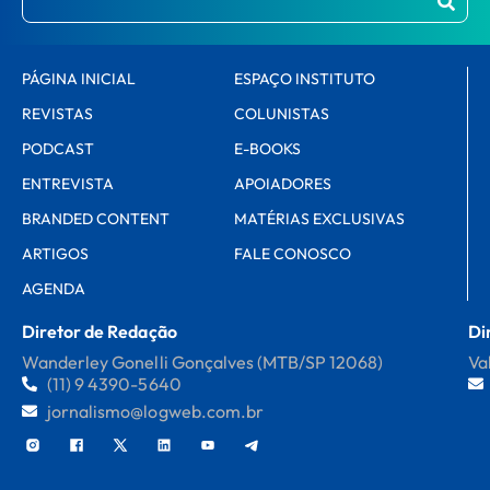
PÁGINA INICIAL
ESPAÇO INSTITUTO
REVISTAS
COLUNISTAS
PODCAST
E-BOOKS
ENTREVISTA
APOIADORES
BRANDED CONTENT
MATÉRIAS EXCLUSIVAS
ARTIGOS
FALE CONOSCO
AGENDA
Diretor de Redação
Di
Wanderley Gonelli Gonçalves (MTB/SP 12068)
Va
(11) 9 4390-5640
jornalismo@logweb.com.br