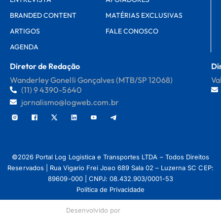
BRANDED CONTENT
MATÉRIAS EXCLUSIVAS
ARTIGOS
FALE CONOSCO
AGENDA
Diretor de Redação
Di
Wanderley Gonelli Gonçalves (MTB/SP 12068)
Va
(11) 9 4390-5640
jornalismo@logweb.com.br
©2026 Portal Log Logistica e Transportes LTDA – Todos Direitos
Reservados | Rua Vigario Frei Joao 689 Sala 02 – Luzerna SC CEP:
89609-000 | CNPJ: 08.432.903/0001-53
Política de Privacidade
Desenvolvido por