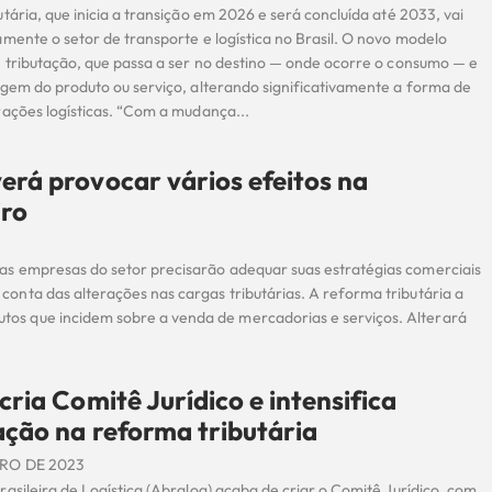
tária, que inicia a transição em 2026 e será concluída até 2033, vai
mente o setor de transporte e logística no Brasil. O novo modelo
e tributação, que passa a ser no destino — onde ocorre o consumo — e
igem do produto ou serviço, alterando significativamente a forma de
rações logísticas. “Com a mudança...
rá provocar vários efeitos na
iro
e as empresas do setor precisarão adequar suas estratégias comerciais
 conta das alterações nas cargas tributárias. A reforma tributária a
utos que incidem sobre a venda de mercadorias e serviços. Alterará
cria Comitê Jurídico e intensifica
ação na reforma tributária
RO DE 2023
asileira de Logística (Abralog) acaba de criar o Comitê Jurídico, com