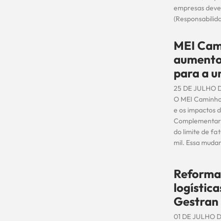
empresas deve
(Responsabilid
MEI Cami
aumento 
para a u
25 DE JULHO 
O MEI Caminhon
e os impactos 
Complementar 
do limite de f
mil. Essa mudan
Reforma 
logístic
Gestran
01 DE JULHO 