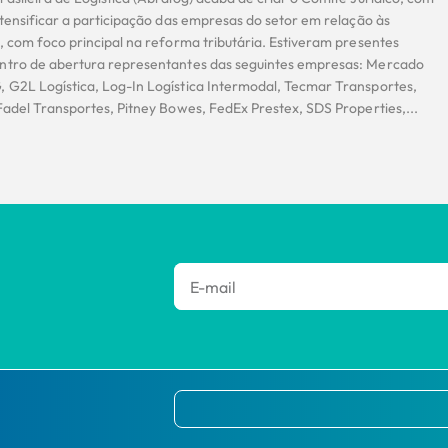
ntensificar a participação das empresas do setor em relação às
, com foco principal na reforma tributária. Estiveram presentes
ntro de abertura representantes das seguintes empresas: Mercado
 G2L Logística, Log-In Logística Intermodal, Tecmar Transportes,
Fadel Transportes, Pitney Bowes, FedEx Prestex, SDS Properties,...