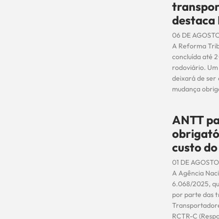
transpor
destaca
06 DE AGOSTO
A Reforma Trib
concluída até 
rodoviário. Um 
deixará de ser 
mudança obriga
ANTT pas
obrigató
custo do
01 DE AGOSTO
A Agência Naci
6.068/2025, qu
por parte das 
Transportadore
RCTR-C (Respon