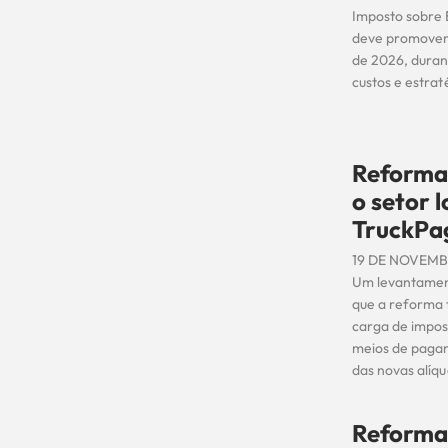
Imposto sobre B
deve promover 
de 2026, duran
custos e estrat
Reforma 
o setor 
TruckPa
19 DE NOVEMB
Um levantament
que a reforma t
carga de impos
meios de pagam
das novas alíqu
Reforma 