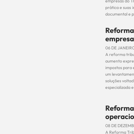
empresas do Tr
prática e suas
documental e p
Reforma 
empresas
06 DE JANEIR
A reforma trib
aumento express
impostos para 
um levantament
soluções voltad
especializada e
Reforma 
operacio
08 DE DEZEMB
A Reforma Tribu