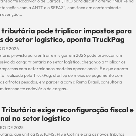
ansporte Rodoviário de Cargas (TRC) para discutir o tema “MDF-e na
 interações com a ANTT e o SEFAZ”, com foco em conformidade
revenção...
tributária pode triplicar impostos para
 do setor logístico, aponta TruckPag
O DE 2026
utária prevista para entrar em vigor em 2026 pode provocar um
ivo da carga tributária no setor logístico, chegando a triplicar os
empresas com determinados modelos operacionais. É o que aponta
o realizado pela TruckPag, startup de meios de pagamento com
as a frotas pesadas, em parceria com a Rumo Brasil, consultoria
m transporte rodoviário de cargas....
Tributária exige reconfiguração fiscal e
nal no setor logístico
RO DE 2025
tária, que unifica ISS, ICMS, PIS e Cofins e cria os novos tributos