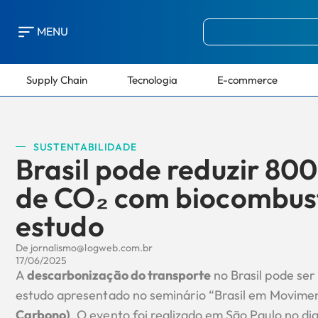
MENU
Supply Chain
Tecnologia
E-commerce
SUSTENTABILIDADE
Brasil pode reduzir 80
de CO₂ com biocombust
estudo
De
jornalismo@logweb.com.br
17/06/2025
A
descarbonização do transporte
no Brasil pode ser
estudo apresentado no seminário “Brasil em Movime
Carbono)
. O evento foi realizado em São Paulo no di