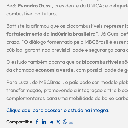
Be8;
Evandro Gussi
, presidente da UNICA; e o
deput
combustível do futuro.
Battistella afirmou que os biocombustíveis represent
fortalecimento da indústria brasileira
”. Já Gussi de
prazo. “O diálogo fomentado pelo MBCBrasil é essenci
público, garantindo previsibilidade e segurança para 
O estudo também aponta que os
biocombustíveis
são
da chamada
economia verde
, com possibilidade de
g
Para Luzzi, do MBCBrasil, o país pode ser modelo glob
transformação, promovendo a integração entre bioco
complementares para uma mobilidade de baixo carbo
Clique aqui para acessar o estudo na íntegra
.
Compartilhe: