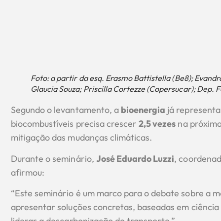
Foto: a partir da esq. Erasmo Battistella (Be8); Evand
Glaucia Souza; Priscilla Cortezze (Copersucar); Dep. 
Segundo o levantamento, a
bioenergia
já represent
biocombustíveis precisa crescer
2,5 vezes
na próxima 
mitigação das mudanças climáticas.
Durante o seminário,
José Eduardo Luzzi
, coordenad
afirmou:
“Este seminário é um marco para o debate sobre a mob
apresentar soluções concretas, baseadas em ciência 
liderar a descarbonização do transporte.”