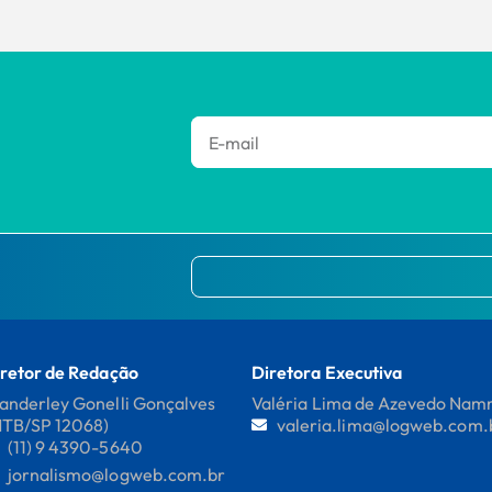
retor de Redação
Diretora Executiva
nderley Gonelli Gonçalves
Valéria Lima de Azevedo Na
MTB/SP 12068)
valeria.lima@logweb.com.
(11) 9 4390-5640
jornalismo@logweb.com.br