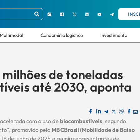
INSC
Multimodal
Condomínio logístico
Investimento
0 milhões de toneladas
íveis até 2030, aponta
 acelerada com o uso de
biocombustíveis
, segundo
nto”, promovido pelo
MBCBrasil (Mobilidade de Baixo
a 16 de junho de 2025 e reuniu representantes de