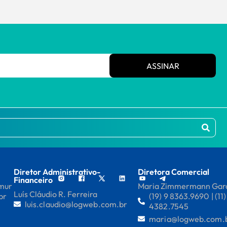
ASSINAR
Diretor Administrativo-
Diretora Comercial
Financeiro
mmur
Maria Zimmermann Gar
Luís Cláudio R. Ferreira
br
(19) 9 8363.9690 | (11)
luis.claudio@logweb.com.br
4382.7545
maria@logweb.com.