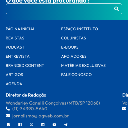
O que você está procurando?
PÁGINA INICIAL
ESPAÇO INSTITUTO
REVISTAS
COLUNISTAS
PODCAST
E-BOOKS
ENTREVISTA
APOIADORES
BRANDED CONTENT
MATÉRIAS EXCLUSIVAS
ARTIGOS
FALE CONOSCO
AGENDA
Diretor de Redação
Di
Wanderley Gonelli Gonçalves (MTB/SP 12068)
Va
(11) 9 4390-5640
jornalismo@logweb.com.br