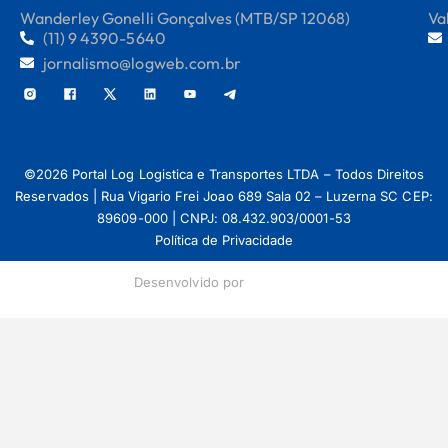
Wanderley Gonelli Gonçalves (MTB/SP 12068)
Va
(11) 9 4390-5640
jornalismo@logweb.com.br
©2026 Portal Log Logistica e Transportes LTDA – Todos Direitos
Reservados | Rua Vigario Frei Joao 689 Sala 02 – Luzerna SC CEP:
89609-000 | CNPJ: 08.432.903/0001-53
Política de Privacidade
Desenvolvido por