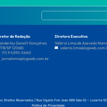
retor de Redação
Diretora Executiva
nderley Gonelli Gonçalves
Valéria Lima de Azevedo Na
MTB/SP 12068)
valeria.lima@logweb.com.
(11) 9 4390-5640
jornalismo@logweb.com.br
os Direitos Reservados | Rua Vigario Frei Joao 689 Sala 02 – Luzerna
Política de Privacidade