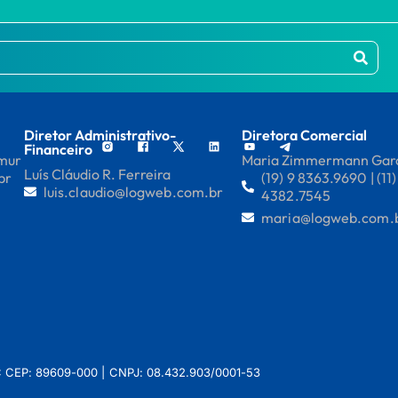
Diretor Administrativo-
Diretora Comercial
Financeiro
mmur
Maria Zimmermann Gar
Luís Cláudio R. Ferreira
br
(19) 9 8363.9690 | (11)
luis.claudio@logweb.com.br
4382.7545
maria@logweb.com.
 SC CEP: 89609-000 | CNPJ: 08.432.903/0001-53