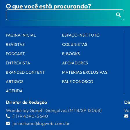
O que você está procurando?
PÁGINA INICIAL
ESPAÇO INSTITUTO
REVISTAS
COLUNISTAS
PODCAST
E-BOOKS
ENTREVISTA
APOIADORES
BRANDED CONTENT
MATÉRIAS EXCLUSIVAS
ARTIGOS
FALE CONOSCO
AGENDA
Diretor de Redação
Di
Wanderley Gonelli Gonçalves (MTB/SP 12068)
Va
(11) 9 4390-5640
jornalismo@logweb.com.br