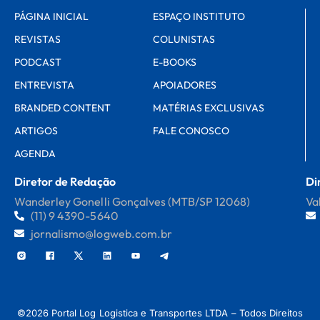
PÁGINA INICIAL
ESPAÇO INSTITUTO
REVISTAS
COLUNISTAS
PODCAST
E-BOOKS
ENTREVISTA
APOIADORES
BRANDED CONTENT
MATÉRIAS EXCLUSIVAS
ARTIGOS
FALE CONOSCO
AGENDA
Diretor de Redação
Di
Wanderley Gonelli Gonçalves (MTB/SP 12068)
Va
(11) 9 4390-5640
jornalismo@logweb.com.br
©2026 Portal Log Logistica e Transportes LTDA – Todos Direitos