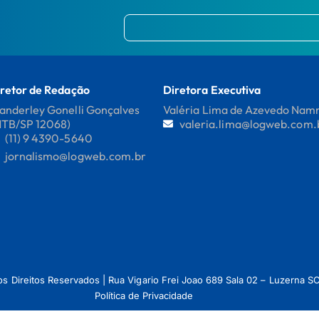
retor de Redação
Diretora Executiva
nderley Gonelli Gonçalves
Valéria Lima de Azevedo Na
MTB/SP 12068)
valeria.lima@logweb.com.
(11) 9 4390-5640
jornalismo@logweb.com.br
os Direitos Reservados | Rua Vigario Frei Joao 689 Sala 02 – Luzerna
Política de Privacidade