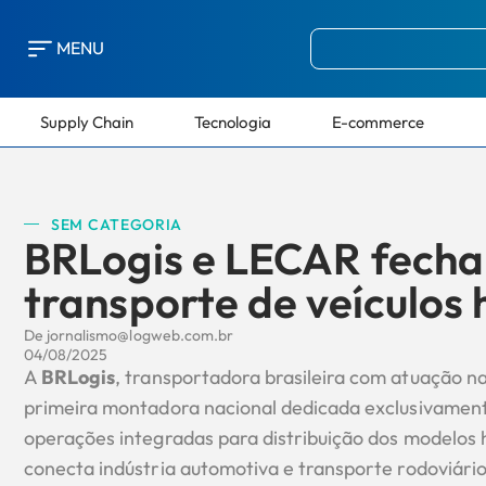
MENU
Supply Chain
Tecnologia
E-commerce
SEM CATEGORIA
BRLogis e LECAR fecha
transporte de veículos 
De
jornalismo@logweb.com.br
04/08/2025
A
BRLogis
, transportadora brasileira com atuação n
primeira montadora nacional dedicada exclusivamen
operações integradas para distribuição dos modelos
conecta indústria automotiva e transporte rodoviário