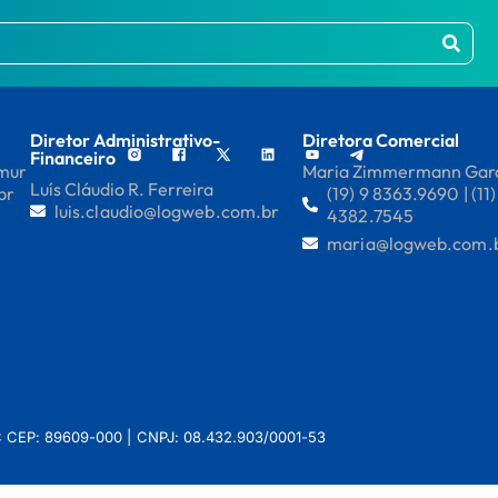
Diretor Administrativo-
Diretora Comercial
Financeiro
mmur
Maria Zimmermann Gar
Luís Cláudio R. Ferreira
br
(19) 9 8363.9690 | (11)
luis.claudio@logweb.com.br
4382.7545
maria@logweb.com.
 SC CEP: 89609-000 | CNPJ: 08.432.903/0001-53