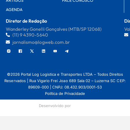
ARTIGOS
FALE CONOSCO
AGENDA
Diretor de Redação
Di
Wanderley Gonelli Gonçalves (MTB/SP 12068)
Va
(11) 9 4390-5640
jornalismo@logweb.com.br
©2026 Portal Log Logistica e Transportes LTDA – Todos Direitos
Reservados | Rua Vigario Frei Joao 689 Sala 02 – Luzerna SC CEP:
89609-000 | CNPJ: 08.432.903/0001-53
Política de Privacidade
Desenvolvido por