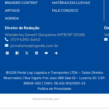
BRANDED CONTENT
MATÉRIAS EXCLUSIVAS
ARTIGOS
FALE CONOSCO
AGENDA
Diretor de Redação
Di
Wanderley Gonelli Gonçalves (MTB/SP 12068)
Va
(11) 9 4390-5640
jornalismo@logweb.com.br
©2026 Portal Log Logistica e Transportes LTDA – Todos Direitos
Reservados | Rua Vigario Frei Joao 689 Sala 02 – Luzerna SC CEP:
89609-000 | CNPJ: 08.432.903/0001-53
Política de Privacidade
Desenvolvido por