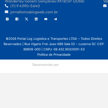
Wanderley Gonelli Gonçalves (MTB/SP 12068)
Va
(11) 9 4390-5640
jornalismo@logweb.com.br
©2026 Portal Log Logistica e Transportes LTDA – Todos Direitos
Reservados | Rua Vigario Frei Joao 689 Sala 02 – Luzerna SC CEP:
89609-000 | CNPJ: 08.432.903/0001-53
Política de Privacidade
Desenvolvido por