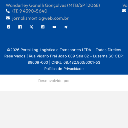
Wanderley Gonelli Gonçalves (MTB/SP 12068)
Va
(11) 9 4390-5640
jornalismo@logweb.com.br
©2026 Portal Log Logistica e Transportes LTDA – Todos Direitos
Reservados | Rua Vigario Frei Joao 689 Sala 02 – Luzerna SC CEP:
89609-000 | CNPJ: 08.432.903/0001-53
Política de Privacidade
Desenvolvido por