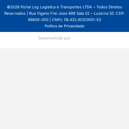
©2026 Portal Log Logistica e Transportes LTDA – Todos Direitos
Reservados | Rua Vigario Frei Joao 689 Sala 02 – Luzerna SC CEP:
89609-000 | CNPJ: 08.432.903/0001-53
Política de Privacidade
Desenvolvido por