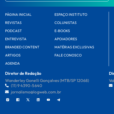
PÁGINA INICIAL
ESPAÇO INSTITUTO
REVISTAS
COLUNISTAS
PODCAST
E-BOOKS
ENTREVISTA
APOIADORES
BRANDED CONTENT
MATÉRIAS EXCLUSIVAS
ARTIGOS
FALE CONOSCO
AGENDA
Diretor de Redação
Di
Wanderley Gonelli Gonçalves (MTB/SP 12068)
Va
(11) 9 4390-5640
jornalismo@logweb.com.br