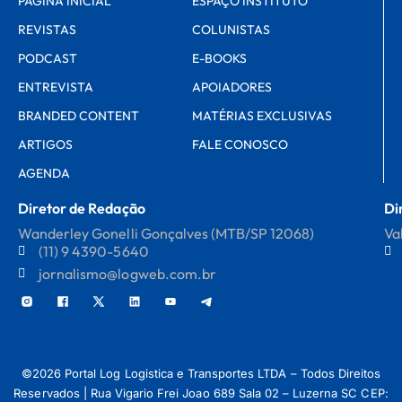
PÁGINA INICIAL
ESPAÇO INSTITUTO
REVISTAS
COLUNISTAS
PODCAST
E-BOOKS
ENTREVISTA
APOIADORES
BRANDED CONTENT
MATÉRIAS EXCLUSIVAS
ARTIGOS
FALE CONOSCO
AGENDA
Diretor de Redação
Di
Wanderley Gonelli Gonçalves (MTB/SP 12068)
Va
(11) 9 4390-5640
jornalismo@logweb.com.br
©2026 Portal Log Logistica e Transportes LTDA – Todos Direitos
Reservados | Rua Vigario Frei Joao 689 Sala 02 – Luzerna SC CEP: