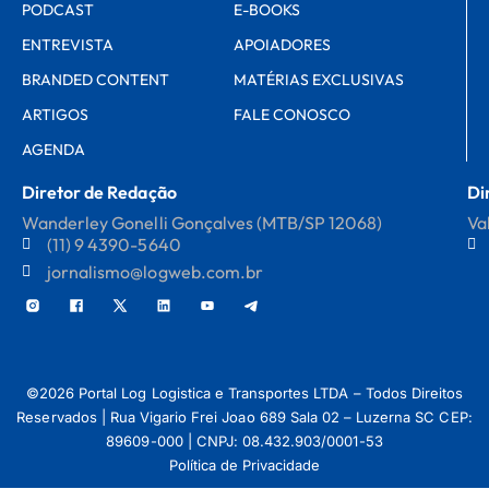
PODCAST
E-BOOKS
ENTREVISTA
APOIADORES
BRANDED CONTENT
MATÉRIAS EXCLUSIVAS
ARTIGOS
FALE CONOSCO
AGENDA
Diretor de Redação
Di
Wanderley Gonelli Gonçalves (MTB/SP 12068)
Va
(11) 9 4390-5640
jornalismo@logweb.com.br
©2026 Portal Log Logistica e Transportes LTDA – Todos Direitos
Reservados | Rua Vigario Frei Joao 689 Sala 02 – Luzerna SC CEP:
89609-000 | CNPJ: 08.432.903/0001-53
Política de Privacidade